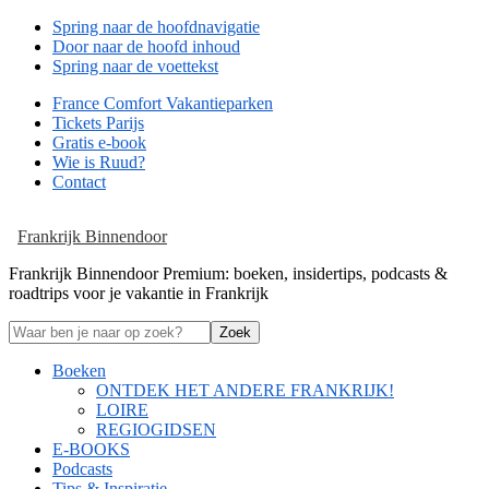
Spring naar de hoofdnavigatie
Door naar de hoofd inhoud
Spring naar de voettekst
France Comfort Vakantieparken
Tickets Parijs
Gratis e-book
Wie is Ruud?
Contact
Frankrijk Binnendoor
Frankrijk Binnendoor Premium: boeken, insidertips, podcasts &
roadtrips voor je vakantie in Frankrijk
Waar
ben
je
Boeken
naar
ONTDEK HET ANDERE FRANKRIJK!
op
LOIRE
zoek?
REGIOGIDSEN
E-BOOKS
Podcasts
Tips & Inspiratie